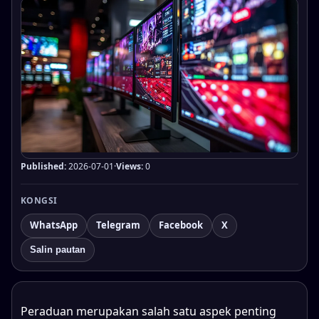
Published:
2026-07-01
·
Views:
0
KONGSI
WhatsApp
Telegram
Facebook
X
Salin pautan
Peraduan merupakan salah satu aspek penting