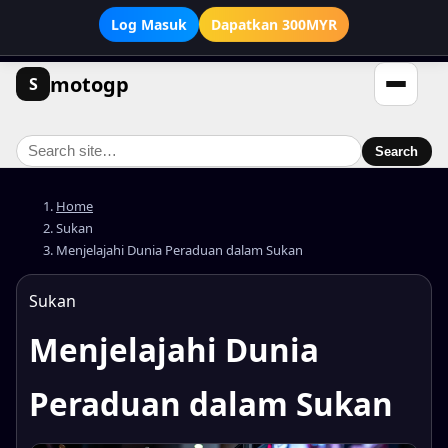
Log Masuk
Dapatkan 300MYR
motogp
S
Search
Search
Home
Sukan
Menjelajahi Dunia Peraduan dalam Sukan
Sukan
Menjelajahi Dunia
Peraduan dalam Sukan