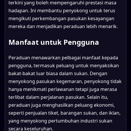
terkini yang boleh mempengaruhi prestasi masa
hadapan. Ini membantu penyokong untuk terus
mengikuti perkembangan pasukan kesayangan
mereka dan menjadikan peraduan lebih menarik.
Manfaat untuk Pengguna
Peraduan menawarkan pelbagai manfaat kepada
pengguna, termasuk peluang untuk menyaksikan
bakat-bakat luar biasa dalam sukan. Dengan
menyokong pasukan kegemaran, penyokong tidak
hanya menikmati perlawanan tetapi juga merasa
terlibat dalam perjalanan pasukan. Selain itu,
peraduan juga menghasilkan peluang ekonomi,
seperti penjualan tiket, barangan sukan, dan iklan,
yang menyokong pertumbuhan industri sukan
secara keseluruhan.