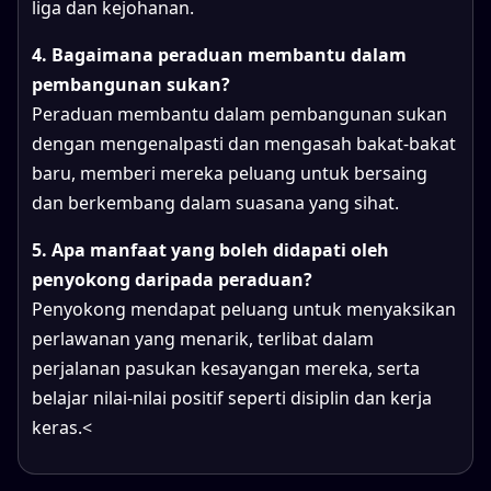
liga dan kejohanan.
4. Bagaimana peraduan membantu dalam
pembangunan sukan?
Peraduan membantu dalam pembangunan sukan
dengan mengenalpasti dan mengasah bakat-bakat
baru, memberi mereka peluang untuk bersaing
dan berkembang dalam suasana yang sihat.
5. Apa manfaat yang boleh didapati oleh
penyokong daripada peraduan?
Penyokong mendapat peluang untuk menyaksikan
perlawanan yang menarik, terlibat dalam
perjalanan pasukan kesayangan mereka, serta
belajar nilai-nilai positif seperti disiplin dan kerja
keras.<