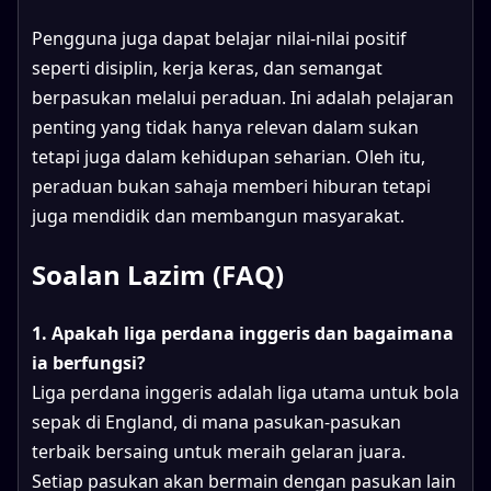
Pengguna juga dapat belajar nilai-nilai positif
seperti disiplin, kerja keras, dan semangat
berpasukan melalui peraduan. Ini adalah pelajaran
penting yang tidak hanya relevan dalam sukan
tetapi juga dalam kehidupan seharian. Oleh itu,
peraduan bukan sahaja memberi hiburan tetapi
juga mendidik dan membangun masyarakat.
Soalan Lazim (FAQ)
1. Apakah liga perdana inggeris dan bagaimana
ia berfungsi?
Liga perdana inggeris adalah liga utama untuk bola
sepak di England, di mana pasukan-pasukan
terbaik bersaing untuk meraih gelaran juara.
Setiap pasukan akan bermain dengan pasukan lain