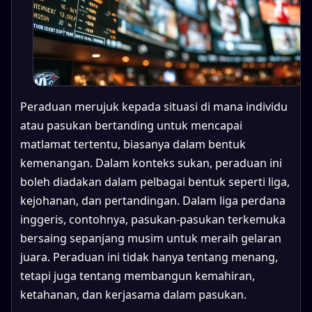
Peraduan merujuk kepada situasi di mana individu
atau pasukan bertanding untuk mencapai
matlamat tertentu, biasanya dalam bentuk
kemenangan. Dalam konteks sukan, peraduan ini
boleh diadakan dalam pelbagai bentuk seperti liga,
kejohanan, dan pertandingan. Dalam liga perdana
inggeris, contohnya, pasukan-pasukan terkemuka
bersaing sepanjang musim untuk meraih gelaran
juara. Peraduan ini tidak hanya tentang menang,
tetapi juga tentang membangun kemahiran,
ketahanan, dan kerjasama dalam pasukan.