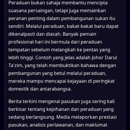
Peraduan bukan sahaja membantu mencipta
suasana persaingan, tetapi juga memainkan
peranan penting dalam pembangunan sukan itu
sendiri. Melalui peraduan, bakat-bakat baru dapat
dikenalpasti dan diasah. Banyak pemain
profesional hari ini bermula dari peraduan
tempatan sebelum melangkah ke pentas yang
lebih tinggi. Contoh yang jelas adalah Johor Darul
Ta'zim, yang telah membuktikan bahawa dengan
pembangunan yang betul melalui peraduan,
mereka mampu mencapai kejayaan di peringkat
domestik dan antarabangsa.
Berita terkini mengenai pasukan juga sering kali
berkisar tentang kejohanan dan peraduan yang
sedang berlangsung. Media melaporkan prestasi
pasukan, analisis perlawanan, dan maklumat