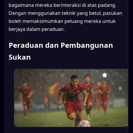
bagaimana mereka berinteraksi di atas padang.
Dengan menggunakan teknik yang betul, pasukan
boleh memaksimumkan peluang mereka untuk
berjaya dalam peraduan.
Peraduan dan Pembangunan
Sukan