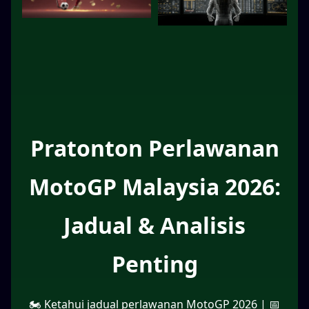
Pratonton Perlawanan
MotoGP Malaysia 2026:
Jadual & Analisis
Penting
🏍️ Ketahui jadual perlawanan MotoGP 2026
|
📅