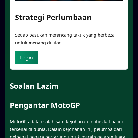
Strategi Perlumbaan
Setiap pasukan merancang taktik yang berbeza
untuk menang di litar.
Login
Soalan Lazim
Pengantar MotoGP
MotoGP adalah salah satu kejohanan motosikal paling
terkenal di dunia. Dalam kejohanan ini, pelumba dari
pelbagai negara bertarung untuk meraih gelaran juara