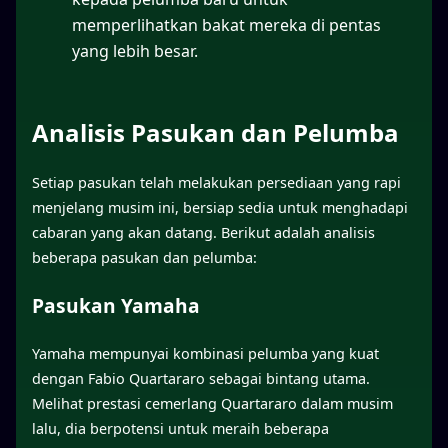
memperlihatkan bakat mereka di pentas
yang lebih besar.
Analisis Pasukan dan Pelumba
Setiap pasukan telah melakukan persediaan yang rapi
menjelang musim ini, bersiap sedia untuk menghadapi
cabaran yang akan datang. Berikut adalah analisis
beberapa pasukan dan pelumba:
Pasukan Yamaha
Yamaha mempunyai kombinasi pelumba yang kuat
dengan Fabio Quartararo sebagai bintang utama.
Melihat prestasi cemerlang Quartararo dalam musim
lalu, dia berpotensi untuk meraih beberapa