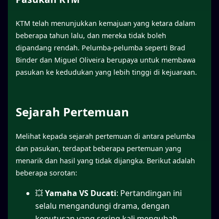
KTM telah menunjukkan kemajuan yang ketara dalam
beberapa tahun lalu, dan mereka tidak boleh
dipandang rendah. Pelumba-pelumba seperti Brad
Binder dan Miguel Oliveira berupaya untuk membawa
pasukan ke kedudukan yang lebih tinggi di kejuaraan.
Sejarah Pertemuan
Melihat kepada sejarah pertemuan di antara pelumba
dan pasukan, terdapat beberapa pertemuan yang
menarik dan hasil yang tidak dijangka. Berikut adalah
beberapa sorotan:
💥
Yamaha VS Ducati
: Pertandingan ini
selalu mengandungi drama, dengan
keputusan yang sering kali mengubah