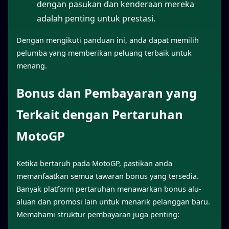
dengan pasukan dan kenderaan mereka
adalah penting untuk prestasi.
Dengan mengikuti panduan ini, anda dapat memilih
pelumba yang memberikan peluang terbaik untuk
menang.
Bonus dan Pembayaran yang
Terkait dengan Pertaruhan
MotoGP
Ketika bertaruh pada MotoGP, pastikan anda
memanfaatkan semua tawaran bonus yang tersedia.
Banyak platform pertaruhan menawarkan bonus alu-
aluan dan promosi lain untuk menarik pelanggan baru.
Memahami struktur pembayaran juga penting: