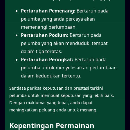
Pertaruhan Pemenang:
Bertaruh pada
pelumba yang anda percaya akan
memenangi perlumbaan.
Pertaruhan Podium:
Bertaruh pada
pelumba yang akan menduduki tempat
dalam tiga teratas.
Pertaruhan Peringkat:
Bertaruh pada
pelumba untuk menyelesaikan perlumbaan
dalam kedudukan tertentu.
Sentiasa periksa keputusan dan prestasi terkini
pelumba untuk membuat keputusan yang lebih baik.
Dengan maklumat yang tepat, anda dapat
meningkatkan peluang anda untuk menang.
Kepentingan Permainan