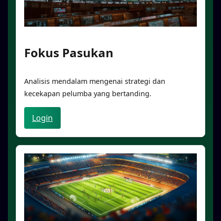
Fokus Pasukan
Analisis mendalam mengenai strategi dan
kecekapan pelumba yang bertanding.
Login