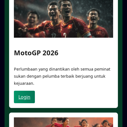
MotoGP 2026
Perlumbaan yang dinantikan oleh semua peminat
sukan dengan pelumba terbaik berjuang untuk
kejuaraan.
Login