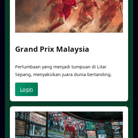
Grand Prix Malaysia
Perlumbaan yang menjadi tumpuan di Litar
Sepang, menyaksikan juara dunia bertanding.
Login