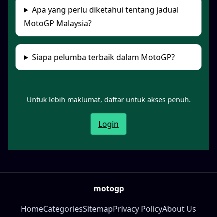
Apa yang perlu diketahui tentang jadual
MotoGP Malaysia?
Siapa pelumba terbaik dalam MotoGP?
Untuk lebih maklumat, daftar untuk akses penuh.
Login
motogp
Home
Categories
Sitemap
Privacy Policy
About Us