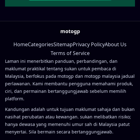
motogp
Home
Categories
Sitemap
Privacy Policy
About Us
Terms of Service
Laman ini menerbitkan panduan, perbandingan, dan
maklumat praktikal tentang sukan untuk pembaca di
Malaysia, berfokus pada motogp dan motogp malaysia jadual
perlawanan. Kami membantu pengguna memahami produk,
ciri, dan permainan bertanggungjawab sebelum memilih
platform.
Kandungan adalah untuk tujuan maklumat sahaja dan bukan
nasihat perubatan atau kewangan. sukan melibatkan risiko;
hanya dewasa yang memenuhi umur sah di Malaysia patut
menyertai. Sila bermain secara bertanggungjawab.