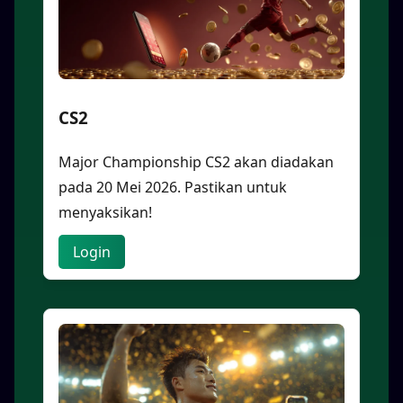
CS2
Major Championship CS2 akan diadakan
pada 20 Mei 2026. Pastikan untuk
menyaksikan!
Login