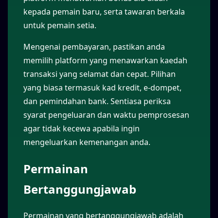
kepada pemain baru, serta tawaran berkala
untuk pemain setia.
Mengenai pembayaran, pastikan anda
memilih platform yang menawarkan kaedah
transaksi yang selamat dan cepat. Pilihan
yang biasa termasuk kad kredit, e-dompet,
dan pemindahan bank. Sentiasa periksa
syarat pengeluaran dan waktu pemprosesan
agar tidak kecewa apabila ingin
mengeluarkan kemenangan anda.
Permainan
Bertanggungjawab
Permainan yang bertanggungjawab adalah