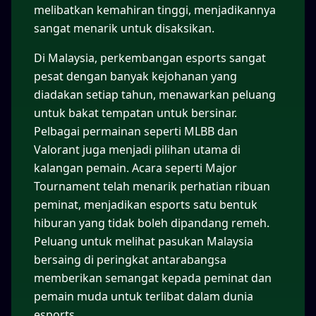
melibatkan kemahiran tinggi, menjadikannya
sangat menarik untuk disaksikan.
Di Malaysia, perkembangan esports sangat
pesat dengan banyak kejohanan yang
diadakan setiap tahun, menawarkan peluang
untuk bakat tempatan untuk bersinar.
Pelbagai permainan seperti MLBB dan
Valorant juga menjadi pilihan utama di
kalangan pemain. Acara seperti Major
Tournament telah menarik perhatian ribuan
peminat, menjadikan esports satu bentuk
hiburan yang tidak boleh dipandang remeh.
Peluang untuk melihat pasukan Malaysia
bersaing di peringkat antarabangsa
memberikan semangat kepada peminat dan
pemain muda untuk terlibat dalam dunia
esports.