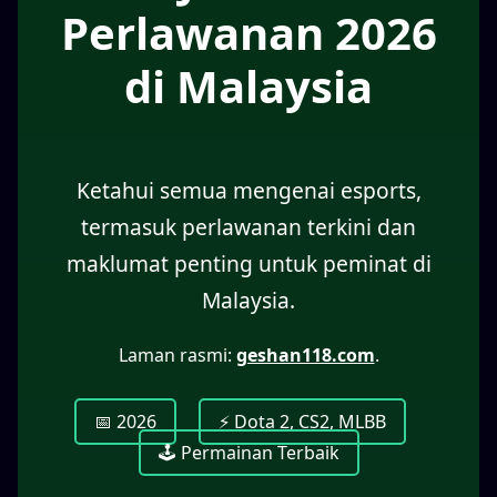
Perlawanan 2026
di Malaysia
Ketahui semua mengenai esports,
termasuk perlawanan terkini dan
maklumat penting untuk peminat di
Malaysia.
Laman rasmi:
geshan118.com
.
📅 2026
⚡ Dota 2, CS2, MLBB
🕹️ Permainan Terbaik