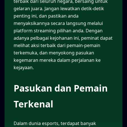
terbaik dari seluruh negara, bersaing untuk
gelaran juara. Jangan lewatkan detik-detik
penting ini, dan pastikan anda
menyaksikannya secara langsung melalui
platform streaming pilihan anda. Dengan
adanya pelbagai kejohanan ini, peminat dapat
melihat aksi terbaik dari pemain-pemain
terkemuka, dan menyokong pasukan
kegemaran mereka dalam perjalanan ke
kejayaan.
Pasukan dan Pemain
Terkenal
Dalam dunia esports, terdapat banyak