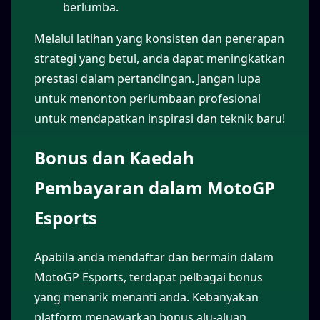
berlumba.
Melalui latihan yang konsisten dan penerapan
strategi yang betul, anda dapat meningkatkan
prestasi dalam pertandingan. Jangan lupa
untuk menonton perlumbaan profesional
untuk mendapatkan inspirasi dan teknik baru!
Bonus dan Kaedah
Pembayaran dalam MotoGP
Esports
Apabila anda mendaftar dan bermain dalam
MotoGP Esports, terdapat pelbagai bonus
yang menarik menanti anda. Kebanyakan
platform menawarkan bonus alu-aluan