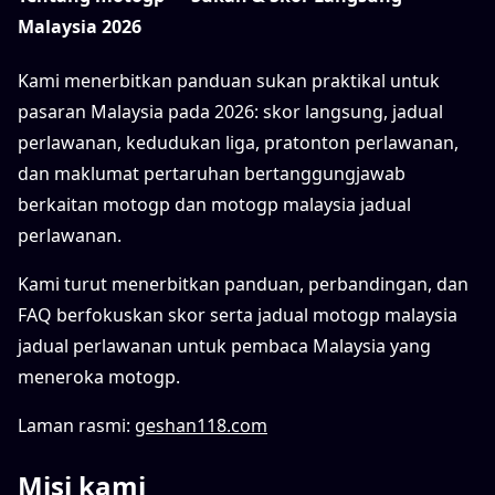
Malaysia 2026
Kami menerbitkan panduan sukan praktikal untuk
pasaran Malaysia pada 2026: skor langsung, jadual
perlawanan, kedudukan liga, pratonton perlawanan,
dan maklumat pertaruhan bertanggungjawab
berkaitan motogp dan motogp malaysia jadual
perlawanan.
Kami turut menerbitkan panduan, perbandingan, dan
FAQ berfokuskan skor serta jadual motogp malaysia
jadual perlawanan untuk pembaca Malaysia yang
meneroka motogp.
Laman rasmi:
geshan118.com
Misi kami