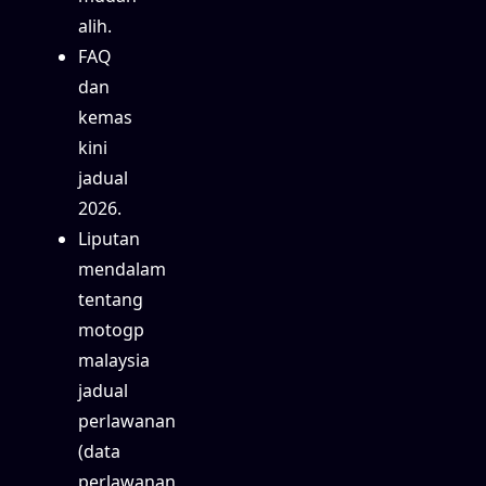
alih.
FAQ
dan
kemas
kini
jadual
2026.
Liputan
mendalam
tentang
motogp
malaysia
jadual
perlawanan
(data
perlawanan,