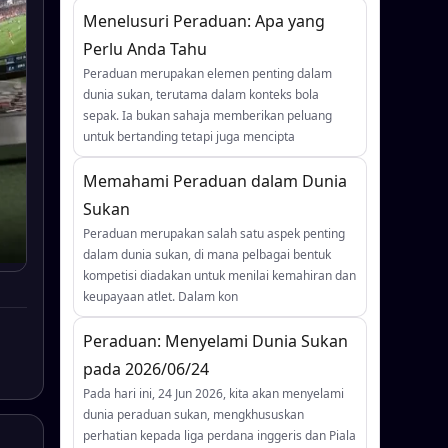
Menelusuri Peraduan: Apa yang
Perlu Anda Tahu
Peraduan merupakan elemen penting dalam
dunia sukan, terutama dalam konteks bola
sepak. Ia bukan sahaja memberikan peluang
untuk bertanding tetapi juga mencipta
Memahami Peraduan dalam Dunia
Sukan
Peraduan merupakan salah satu aspek penting
dalam dunia sukan, di mana pelbagai bentuk
kompetisi diadakan untuk menilai kemahiran dan
keupayaan atlet. Dalam kon
Peraduan: Menyelami Dunia Sukan
pada 2026/06/24
Pada hari ini, 24 Jun 2026, kita akan menyelami
dunia peraduan sukan, mengkhususkan
perhatian kepada liga perdana inggeris dan Piala