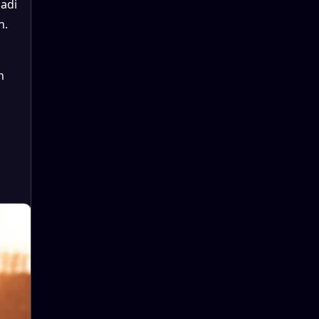
jadi
n.
n