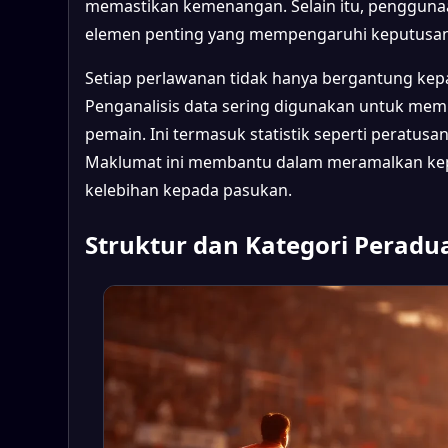
memastikan kemenangan. Selain itu, penggunaan 
elemen penting yang mempengaruhi keputusan
Setiap perlawanan tidak hanya bergantung kepa
Penganalisis data sering digunakan untuk me
pemain. Ini termasuk statistik seperti peratusa
Maklumat ini membantu dalam meramalkan ke
kelebihan kepada pasukan.
Struktur dan Kategori Peradu