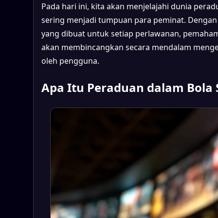
Pada hari ini, kita akan menjelajahi dunia per
sering menjadi tumpuan para peminat. Dengan 
yang dibuat untuk setiap perlawanan, pemahama
akan membincangkan secara mendalam mengenai
oleh pengguna.
Apa Itu Peraduan dalam Bola