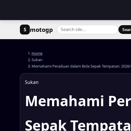
motogp
S
Sear
Search
Home
Sukan
Memahami Peraduan dalam Bola Sepak Tempatan: 2026/
Sukan
Memahami Per
Sepak Tempata