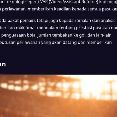
teknologi seperti VAR (Video Assistant Referee) kini men
 perlawanan, memberikan keadilan kepada semua pasuka
da bakat pemain, tetapi juga kepada ramalan dan analisis.
mberikan maklumat mendalam tentang prestasi pasukan da
n penguasaan bola, jumlah tembakan ke gol, dan lain-lain.
putusan perlawanan yang akan datang dan memberikan
an