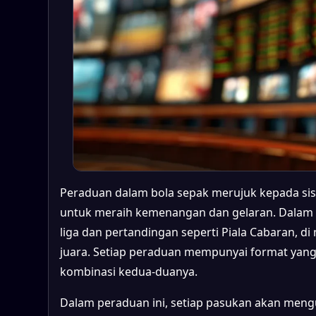
Peraduan dalam bola sepak merujuk kepada sis
untuk meraih kemenangan dan gelaran. Dalam k
liga dan pertandingan seperti Piala Cabaran,
juara. Setiap peraduan mempunyai format yang 
kombinasi kedua-duanya.
Dalam peraduan ini, setiap pasukan akan men