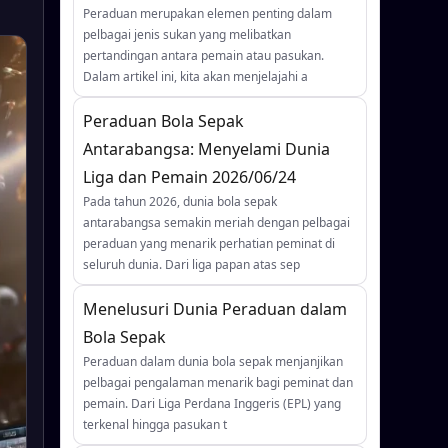
Peraduan merupakan elemen penting dalam
pelbagai jenis sukan yang melibatkan
pertandingan antara pemain atau pasukan.
Dalam artikel ini, kita akan menjelajahi a
Peraduan Bola Sepak
Antarabangsa: Menyelami Dunia
Liga dan Pemain 2026/06/24
Pada tahun 2026, dunia bola sepak
antarabangsa semakin meriah dengan pelbagai
peraduan yang menarik perhatian peminat di
seluruh dunia. Dari liga papan atas sep
Menelusuri Dunia Peraduan dalam
Bola Sepak
Peraduan dalam dunia bola sepak menjanjikan
pelbagai pengalaman menarik bagi peminat dan
pemain. Dari Liga Perdana Inggeris (EPL) yang
terkenal hingga pasukan t