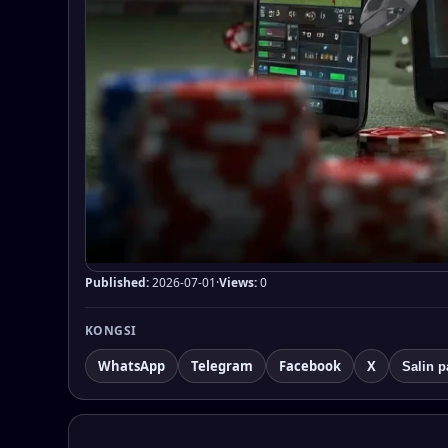
Published:
2026-07-01
·
Views:
0
KONGSI
WhatsApp
Telegram
Facebook
X
Salin p