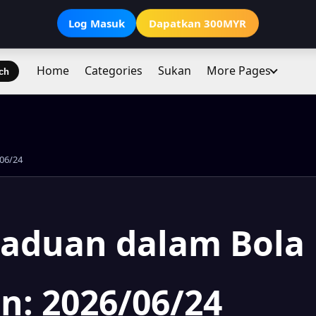
Log Masuk
Dapatkan 300MYR
Home
Categories
Sukan
More Pages
ch
06/24
aduan dalam Bola
n: 2026/06/24