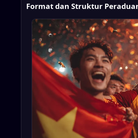
Format dan Struktur Peradua