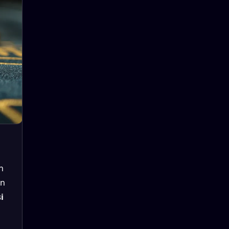
n
in
i