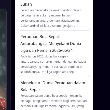
Sukan
Peraduan merupakan elemen penting dalam
pelbagai jenis sukan yang melibatkan
pertandingan antara pemain atau pasukan.
Dalam artikel ini, kita akan menjelajahi a
Peraduan Bola Sepak
Antarabangsa: Menyelami Dunia
Liga dan Pemain 2026/06/24
Pada tahun 2026, dunia bola sepak
antarabangsa semakin meriah dengan pelbagai
peraduan yang menarik perhatian peminat di
seluruh dunia. Dari liga papan atas sep
Menelusuri Dunia Peraduan dalam
Bola Sepak
Peraduan dalam dunia bola sepak menjanjikan
pelbagai pengalaman menarik bagi peminat dan
pemain. Dari Liga Perdana Inggeris (EPL) yang