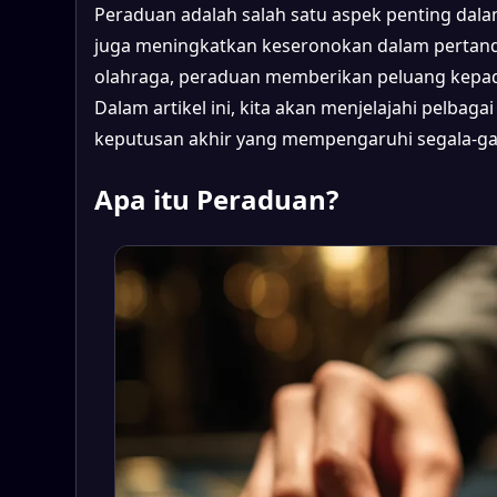
Peraduan adalah salah satu aspek penting dala
juga meningkatkan keseronokan dalam pertand
olahraga, peraduan memberikan peluang kepad
Dalam artikel ini, kita akan menjelajahi pelbaga
keputusan akhir yang mempengaruhi segala-ga
Apa itu Peraduan?