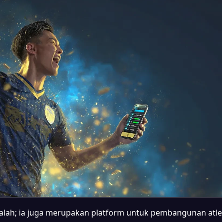
lah; ia juga merupakan platform untuk pembangunan atle