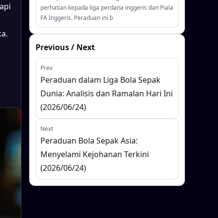
api
perhatian kepada liga perdana inggeris dan Piala
FA Inggeris. Peraduan ini b
a.
n
Previous / Next
Prev
Peraduan dalam Liga Bola Sepak
Dunia: Analisis dan Ramalan Hari Ini
(2026/06/24)
Next
Peraduan Bola Sepak Asia:
Menyelami Kejohanan Terkini
(2026/06/24)